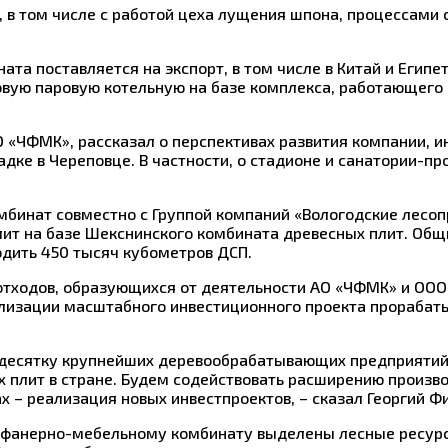
 в том числе с работой цеха лущения шпона, процессами 
а поставляется на экспорт, в том числе в Китай и Египет
овую паровую котельную на базе комплекса, работающего 
АО «ЧФМК», рассказал о перспективах развития компании,
дке в Череповце. В частности, о стадионе и санатории-п
мбинат совместно с Группой компаний «Вологодские лес
ит на базе Шекснинского комбината древесных плит. Общи
одить 450 тысяч кубометров ДСП.
тходов, образующихся от деятельности АО «ЧФМК» и ООО 
ализации масштабного инвестиционного проекта прораба
десятку крупнейших деревообрабатывающих предприятий 
лит в стране. Будем содействовать расширению производс
ах – реализация новых инвестпроектов, – сказал Георгий Ф
 фанерно-мебельному комбинату выделены лесные ресурсы