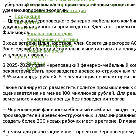
Губернатор ознакомился с производственным процессом,
Сведения об образовательной деятельности
уделено вопросам экологии.
Проектная документация
Продукция
— Продукция Череповецкого фанерно-мебельного комбинат
Где купить
уделяет экологичности производства. Здесь построили н
Контакты
Филимонов.
Управление продаж
Управление логистики
В ходе встречи Илья Коротков, член Совета директоров 
Розничные продажи
Вологодской области и социальных инициативах на площа
Общие вопросы
успешно развивает.
Пресс-центр
Новости
В 2025-2029 годах Череповецкий фанерно-мебельный ко
Блог
реконструировать производство древесно-стружечных пл
8,55 миллиарда рублей. Его реализация позволит произв
Также планируется разместить полигон промышленных о
оценивается на не менее 100 миллионов рублей. Для ре
земельного участка в аренду без проведения торгов.
— Череповецкий фанерно-мебельный комбинат входит в 
производителей древесно-стружечных и ламинированных п
создать более 200 новых рабочих мест в регионе. В план
В целом для реализации инвестпроектов Череповецкому