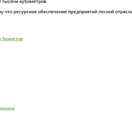
9 тысячи кубометров.
му что ресурсное обеспечение предприятий лесной отрасл
х брикетов
вершена!