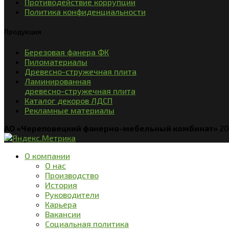
Противодействие коррупции
Политика конфиденциальности
Продукция
Березовая фанера ФК
Пиломатериалы
Древесно-стружечная плита
Ламинированная
древесно-стружечная плита
Каталог декоров ЛДСП
Рекламные материалы
АО «Череповецкий фанерно-мебельный комбинат»
20
О компании
О нас
Производство
История
Руководители
Карьера
Вакансии
Социальная политика